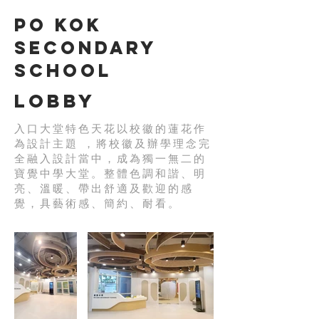
Po Kok
Secondary
School
Lobby
入口大堂特色天花以校徽的蓮花作
為設計主題 ，將校徽及辦學理念完
全融入設計當中，成為獨一無二的
寶覺中學大堂。整體色調和諧、明
亮、溫暖、帶出舒適及歡迎的感
覺，具藝術感、簡約、耐看。