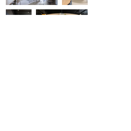
Previous page
Next
Have a project in mind?