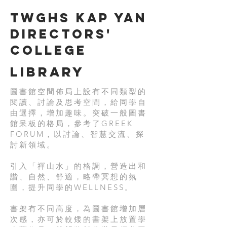
TWGHs Kap Yan
Directors'
College
Library
圖書館空間佈局上設有不同類型的
閱讀、討論及思考空間，給同學自
由選擇，增加趣味。突破一般圖書
館呆板的格局，參考了GREEK
FORUM，以討論、智慧交流、探
討新領域。
引入「禪山水」的格調，營造出和
諧、自然、舒適，略帶冥想的氛
圍，提升同學的WELLNESS。
書架有不同高度，為圖書館增加層
次感，亦可於較矮的書架上放置學